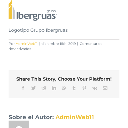
Logotipo Grupo Ibergruas
Por
AdminWeb11
|
diciembre 16th, 2019
|
Comentarios
en
desactivados
Logotipo
Grupo
Ibergruas
Share This Story, Choose Your Platform!
Facebook
Twitter
Reddit
LinkedIn
WhatsApp
Tumblr
Pinterest
Vk
Correo
electrónico
Sobre el Autor:
AdminWeb11