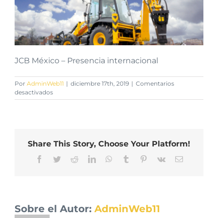
JCB México – Presencia internacional
Por
AdminWeb11
|
diciembre 17th, 2019
|
Comentarios
en
desactivados
JCB
México
–
Presencia
internacional
Share This Story, Choose Your Platform!
Facebook
Twitter
Reddit
LinkedIn
WhatsApp
Tumblr
Pinterest
Vk
Correo
electrónico
Sobre el Autor:
AdminWeb11